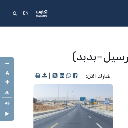
علام
المساعدة
EN
رسيل–بدبد)
A
شارك الآن:
|