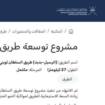
خطي للذهاب إلى المحتوى
عن الوزارة
القطاعات
البرا
المكتبة
المقالات والمنشورات
طرق
مشروع توسعة طريق ا
اسم الطريق
:
(الرسيل–بدبد) طريق السلطان ثويني
الطول
:
27 كيلومترًا
المرحلة
:
مكتمل
الطرق
تم الانتهاء من تنفيذ مشروع توسعة طريق السلطان
زيادة السعة الاستيعابية للطريق لمواكبة النمو المتز