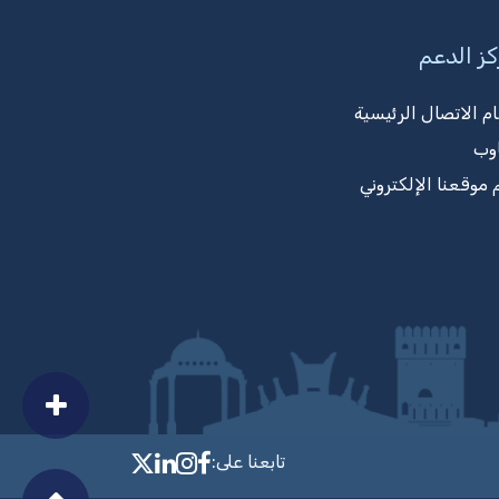
ز الدعم
ام الاتصال الرئيسية
وب
 موقعنا الإلكتروني
تابعنا على:
llow MTCIT on Facebook
MTCIT on LinkedIn
MTCIT on Instagram
MTCIT on X