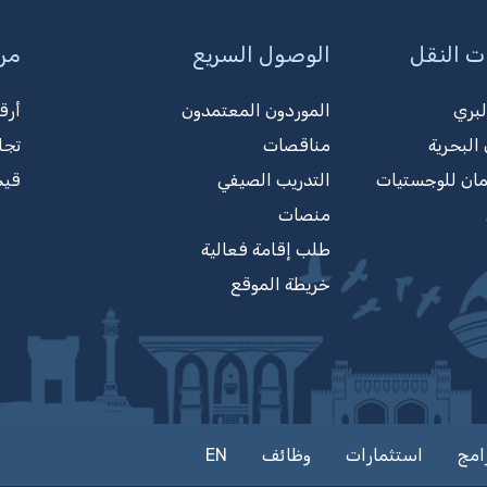
ت النقل
الوصول السريع
مرك
لبري
الموردون المعتمدون
أرق
البحرية
مناقصات
تجا
مان للوجستيات
التدريب الصيفي
قيم
منصات
طلب إقامة فعالية
خريطة الموقع
امج
استثمارات
وظائف
EN