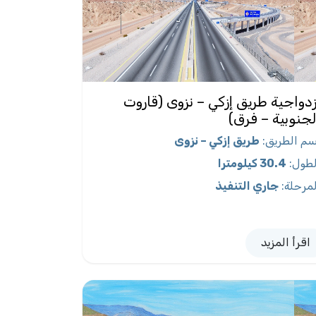
زدواجية طريق إزكي – نزوى (قاروت
لجنوبية – فرق)
سم الطريق
:
طريق إزكي – نزوى
لطول
:
30.4 كيلومترا
لمرحلة
:
جاري التنفيذ
اقرأ المزيد