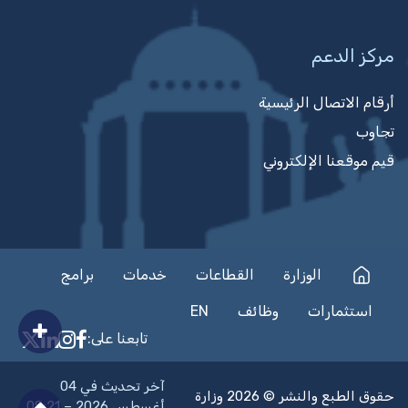
مركز الدعم
أرقام الاتصال الرئيسية
تجاوب
قيم موقعنا الإلكتروني
الوزارة
القطاعات
خدمات
برامج
استثمارات
وظائف
EN
تابعنا على:
on Facebook
nkedIn
nstagram
n X
آخر تحديث في 04
حقوق الطبع والنشر © 2026 وزارة
أغسطس 2026 – 08:21